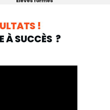
Élèves formés
ULTATS !
E À SUCCÈS ?