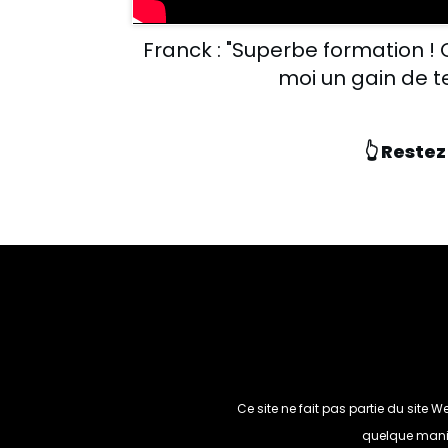
Franck : "Superbe formation ! 
moi un gain de 
👆 Restez
Ce site ne fait pas partie du site
quelque maniè