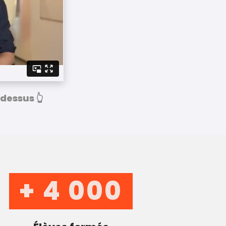
-dessus 👆
+
4 000