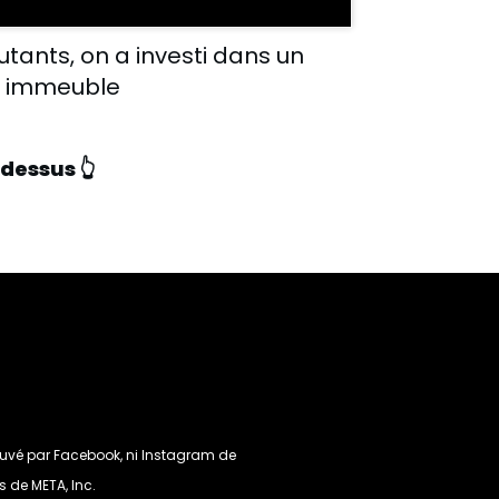
utants, on a investi dans un
immeuble
-dessus 👆
rouvé par Facebook, ni Instagram de
 de META, Inc.