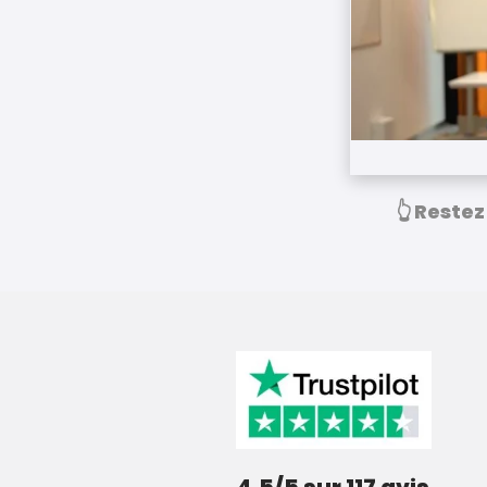
👆 Restez
4,5/5 sur 117 avis